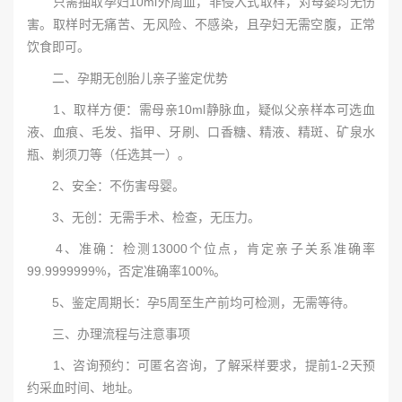
只需抽取孕妇10ml外周血，非侵入式取样，对母婴均无伤
害。取样时无痛苦、无风险、不感染，且孕妇无需空腹，正常
饮食即可。
二、孕期无创胎儿亲子鉴定优势
1、取样方便：需母亲10ml静脉血，疑似父亲样本可选血
液、血痕、毛发、指甲、牙刷、口香糖、精液、精斑、矿泉水
瓶、剃须刀等（任选其一）。
2、安全：不伤害母婴。
3、无创：无需手术、检查，无压力。
4、准确：检测13000个位点，肯定亲子关系准确率
99.9999999%，否定准确率100%。
5、鉴定周期长：孕5周至生产前均可检测，无需等待。
三、办理流程与注意事项
1、咨询预约：可匿名咨询，了解采样要求，提前1-2天预
约采血时间、地址。