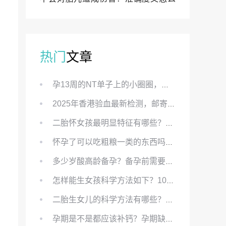
样？
热门
文章
孕13周的NT单子上的小圈圈，真的能预示宝宝性别吗？
2025年香港验血最新检测，邮寄与赴港检测要点、条件、流程及价格详解
二胎怀女孩最明显特征有哪些？怀女儿最准症状有哪些？
怀孕了可以吃粗粮一类的东西吗？怀孕初期可以吃的粗粮有哪些？
多少岁酸高龄备孕？备孕前需要知道哪些？
怎样能生女孩科学方法如下？100%生女儿的秘方有哪些？
二胎生女儿的科学方法有哪些？想要个女孩有什么方法？
孕期是不是都应该补钙？孕期缺钙对胎儿有哪些影响？