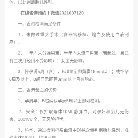
体，以此判断胎儿性别。
在线咨询预约＋微信2321037120
一、香港检测满足条件
1、未做过重大手术（含器官移植、输血及使用血液制
品）。
2、一年内未分娩男宝，半年内未流产男宝（若超过，且已
有三次月经则不受影响）；女宝无影响。
3、怀孕满5周（含），B超显示卵黄囊15mm以上；或怀孕
6周及以上，B超显示胚芽3mm以上且有胎心。
二、香港验血的优势
1、孕周早：B超确认孕满5周以上即可检测。
2、安全：仅抽取母体10ML静脉血，对孕妇和胎儿无伤
害，100%安全，无风险担忧。
3、科学：通过检测母亲血液中DNA含量判别胎儿性别，准
确率达99.9%，精准可靠。