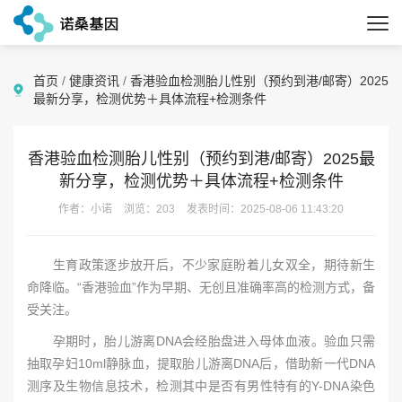
首页
/
健康资讯
/
香港验血检测胎儿性别（预约到港/邮寄）2025
最新分享，检测优势＋具体流程+检测条件
香港验血检测胎儿性别（预约到港/邮寄）2025最
新分享，检测优势＋具体流程+检测条件
作者：小诺
浏览：203
发表时间：2025-08-06 11:43:20
生育政策逐步放开后，不少家庭盼着儿女双全，期待新生
命降临。“香港验血”作为早期、无创且准确率高的检测方式，备
受关注。
孕期时，胎儿游离DNA会经胎盘进入母体血液。验血只需
抽取孕妇10ml静脉血，提取胎儿游离DNA后，借助新一代DNA
测序及生物信息技术，检测其中是否有男性特有的Y-DNA染色