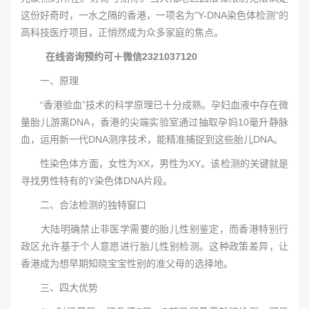
这份好奇时，一水之隔的香港，一项名为"Y-DNA染色体检测"的
高科技医疗项目，正悄然成为众多家庭的焦点。
在线咨询预约可＋微信2321037120
一、原理
“香港验血”技术的科学原理已十分成熟。孕妇血液中存在微
量胎儿游离DNA，香港的尖端实验室通过抽取孕妈10毫升静脉
血，运用新一代DNA测序技术，能精准捕捉到这些胎儿DNA。
性染色体方面，女性为XX，男性为XY。该检测的关键就是
寻找男性特有的Y染色体DNA片段。
二、合法检测的独特窗口
大陆明确禁止非医学需要的胎儿性别鉴定，而香港特别行
政区允许基于个人意愿进行胎儿性别检测。这种政策差异，让
香港成为想早期知晓宝宝性别的准父母的选择地。
三、四大优势