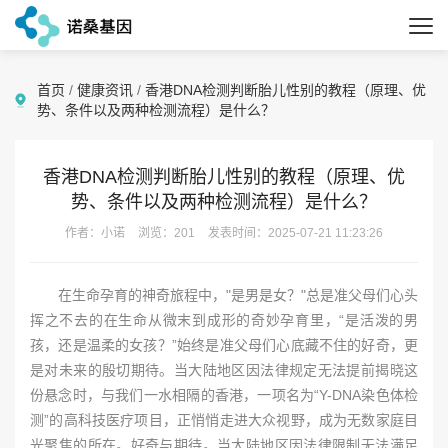
首页
/
健康资讯
/
香港DNA检测判断胎儿性别的教程（原理、优
势、条件以及两种检测流程）是什么？
香港DNA检测判断胎儿性别的教程（原理、优
势、条件以及两种检测流程）是什么？
作者：小诺
浏览：201
发表时间：2025-07-21 11:23:26
在生命孕育的神奇旅程中，"是男是女？"总是准父母们心头
挥之不去的在生命从微末到成形的奇妙孕育里，“是活泼的男
孩，还是温柔的女孩？”始终是准父母们心底藏不住的好奇，更
是对未来的殷切期待。当大陆地区因法律规定无法提前揭晓这
份悬念时，与我们一水相隔的香港，一项名为“Y-DNA染色体检
测”的高科技医疗项目，正悄悄走进大众视野，成为无数家庭目
光聚焦的所在。好奇与期待。当大陆地区因法律限制无法满足