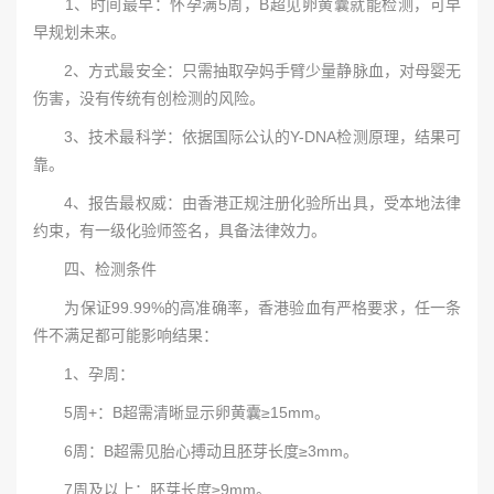
1、时间最早：怀孕满5周，B超见卵黄囊就能检测，可早
早规划未来。
2、方式最安全：只需抽取孕妈手臂少量静脉血，对母婴无
伤害，没有传统有创检测的风险。
3、技术最科学：依据国际公认的Y-DNA检测原理，结果可
靠。
4、报告最权威：由香港正规注册化验所出具，受本地法律
约束，有一级化验师签名，具备法律效力。
四、检测条件
为保证99.99%的高准确率，香港验血有严格要求，任一条
件不满足都可能影响结果：
1、孕周：
5周+：B超需清晰显示卵黄囊≥15mm。
6周：B超需见胎心搏动且胚芽长度≥3mm。
7周及以上：胚芽长度≥9mm。