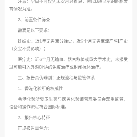
注意：孕周不可仅凭末次月经推算，需以B超显示的胚胎发
育情况为准。
2、前置条件筛查
需满足以下要求：
妊娠史：近1年无男宝分娩史，近6个月无男宝流产/引产史
（女宝不受影响）；
医疗史：近6个月无输血、器官移植或重大手术史，未接受
过可能引入外源DNA的免疫治疗或封闭抗体治疗。
三、报告真伪辨别：正规流程与监管体系
1、香港化验所的权威性
香港化验所受卫生署与医务化验师管理委员会双重监管，
设备和操作流程符合国际标准。
2、报告核心特征
正规报告需包含：