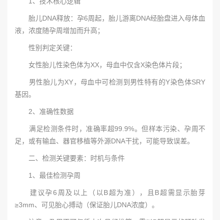
1、技术核心逻辑
胎儿DNA释放：孕6周起，胎儿游离DNA经胎盘进入母体血
液，浓度随孕周增加而升高；
性别判定关键：
女性胎儿性染色体为XX，母血中仅含X染色体片段；
男性胎儿为XY，母血中可检测到男性特有的Y染色体SRY
基因。
2、准确性数据
满足检测条件时，准确率超99.9%。但样本污染、孕周不
足，或有输血、器官移植等外源DNA干扰，可能导致误差。
二、检测关键要素：时机与条件
1、最佳检测孕周
建议孕6周及以上（以B超为准），且B超需显示胎芽
≥3mm、可见胎心搏动（保证胎儿DNA浓度）。