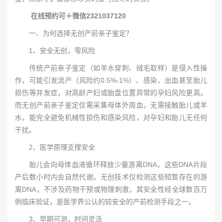
在线预约可＋微信2321037120
一、为何选择无创产前亲子鉴定？
1、安全无创，零风险
传统产前亲子鉴定（如羊水穿刺、绒毛取样）是侵入性操
作，可能引发流产（风险约0.5%-1%）、感染、出血甚至胎儿
损伤等并发症，对高龄产妇或胎盘位置异常的孕妇风险更高。
而无创产前亲子鉴定仅需采集母体外周血，无需接触胎儿或羊
水，能完全避免机械性损伤和感染风险，对孕妇和胎儿无任何
干扰。
2、医学原理支撑安全
胎儿会向母体血液循环释放少量游离DNA，这些DNA片段
产后数小时内会自然代谢。无创技术仅检测这些短暂存在的游
离DNA，不涉及药物干预或物理刺激，其安全性经全球数百万
例临床验证，是医学界公认的较安全的产前检测手段之一。
3、早期可测，时间灵活