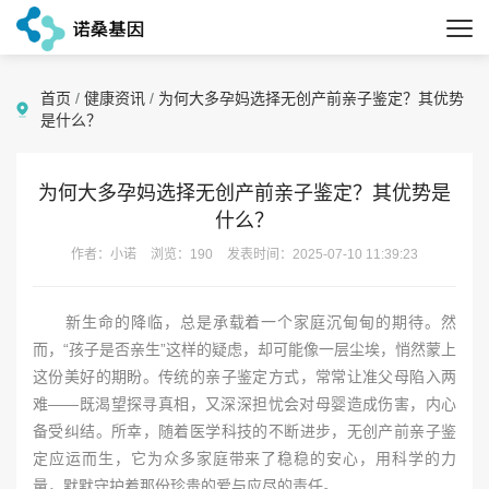
首页
/
健康资讯
/
为何大多孕妈选择无创产前亲子鉴定？其优势
是什么？
为何大多孕妈选择无创产前亲子鉴定？其优势是
什么？
作者：小诺
浏览：190
发表时间：2025-07-10 11:39:23
新生命的降临，总是承载着一个家庭沉甸甸的期待。然
而，“孩子是否亲生”这样的疑虑，却可能像一层尘埃，悄然蒙上
这份美好的期盼。传统的亲子鉴定方式，常常让准父母陷入两
难——既渴望探寻真相，又深深担忧会对母婴造成伤害，内心
备受纠结。所幸，随着医学科技的不断进步，无创产前亲子鉴
定应运而生，它为众多家庭带来了稳稳的安心，用科学的力
量，默默守护着那份珍贵的爱与应尽的责任。