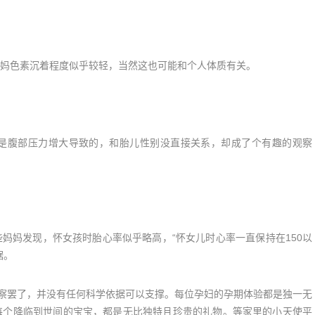
色素沉着程度似乎较轻，当然这也可能和个人体质有关。
腹部压力增大导致的，和胎儿性别没直接关系，却成了个有趣的观察
妈发现，怀女孩时胎心率似乎略高，“怀女儿时心率一直保持在150以
据。
察罢了，并没有任何科学依据可以支撑。每位孕妇的孕期体验都是独一无
每个降临到世间的宝宝，都是无比独特且珍贵的礼物。等家里的小天使平