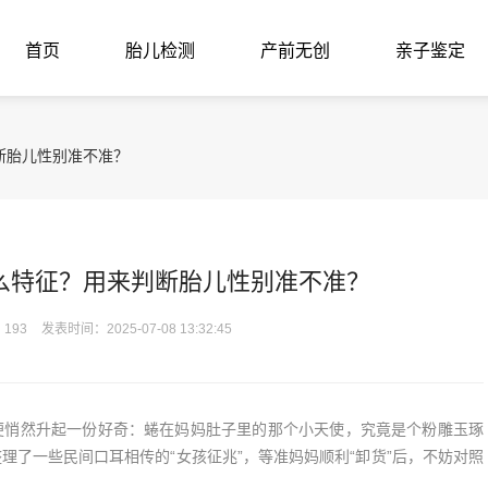
首页
胎儿检测
产前无创
亲子鉴定
断胎儿性别准不准？
么特征？用来判断胎儿性别准不准？
193
发表时间：2025-07-08 13:32:45
悄然升起一份好奇：蜷在妈妈肚子里的那个小天使，究竟是个粉雕玉琢
理了一些民间口耳相传的“女孩征兆”，等准妈妈顺利“卸货”后，不妨对照