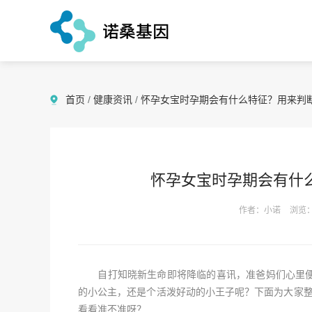
首页
/
健康资讯
/
怀孕女宝时孕期会有什么特征？用来判
怀孕女宝时孕期会有什
作者：小诺
浏览：
自打知晓新生命即将降临的喜讯，准爸妈们心里便
的小公主，还是个活泼好动的小王子呢？下面为大家整
看看准不准呀？