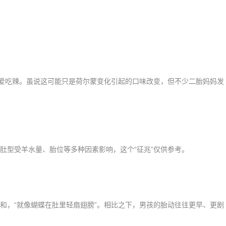
爱吃辣。虽说这可能只是荷尔蒙变化引起的口味改变，但不少二胎妈妈发
型受羊水量、胎位等多种因素影响，这个“征兆”仅供参考。
，“就像蝴蝶在肚里轻扇翅膀”。相比之下，男孩的胎动往往更早、更剧