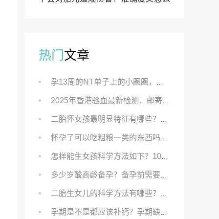
样？
热门
文章
孕13周的NT单子上的小圈圈，真的能预示宝宝性别吗？
2025年香港验血最新检测，邮寄与赴港检测要点、条件、流程及价格详解
二胎怀女孩最明显特征有哪些？怀女儿最准症状有哪些？
怀孕了可以吃粗粮一类的东西吗？怀孕初期可以吃的粗粮有哪些？
怎样能生女孩科学方法如下？100%生女儿的秘方有哪些？
多少岁酸高龄备孕？备孕前需要知道哪些？
二胎生女儿的科学方法有哪些？想要个女孩有什么方法？
孕期是不是都应该补钙？孕期缺钙对胎儿有哪些影响？