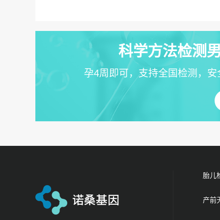
科学方法检测男
孕4周即可，支持全国检测，安
胎儿
产前