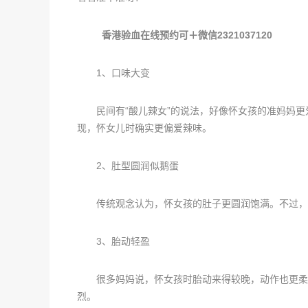
香港验血在线预约可＋微信2321037120
1、口味大变
民间有“酸儿辣女”的说法，好像怀女孩的准妈妈更
现，怀女儿时确实更偏爱辣味。
2、肚型圆润似鹅蛋
传统观念认为，怀女孩的肚子更圆润饱满。不过，肚
3、胎动轻盈
很多妈妈说，怀女孩时胎动来得较晚，动作也更柔和
烈。