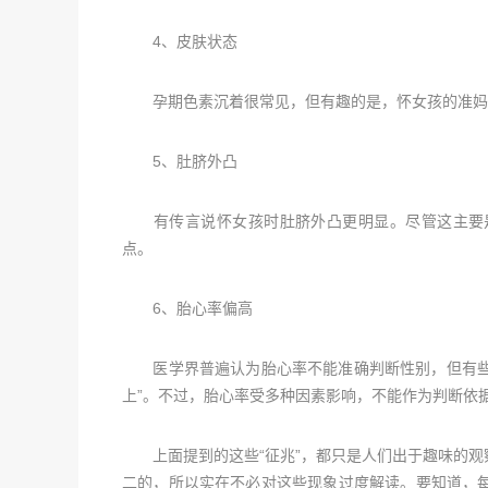
4、皮肤状态
孕期色素沉着很常见，但有趣的是，怀女孩的准妈妈
5、肚脐外凸
有传言说怀女孩时肚脐外凸更明显。尽管这主要是
点。
6、胎心率偏高
医学界普遍认为胎心率不能准确判断性别，但有些妈
上”。不过，胎心率受多种因素影响，不能作为判断依
上面提到的这些“征兆”，都只是人们出于趣味的观
二的，所以实在不必对这些现象过度解读。要知道，