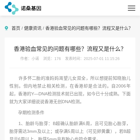
首页
/
健康资讯
/
香港验血常见的问题有哪些？流程又是什么？
香港验血常见的问题有哪些？流程又是什么？
作者：小诺
浏览：176
发表时间：2025-07-01 11:15:26
许多怀二胎的准妈妈渴望儿女双全，所以想提前知晓胎儿
性别。但内地禁止相关检测，在香港却是合法的。自2006年
起，香港的Y—DNA检测技术就已出现，如今已十分成熟。下面
就为大家详细说说香港无创DNA检测。
孕期检测条件
1、胎龄与胎芽：B超确认胎龄满6周，且可见胎心胎芽，
胎芽需达3mm及以上；或孕满5周以上（可见卵黄囊），若B超
显示6周以上，胎芽5mm且有胎心也符合要求。