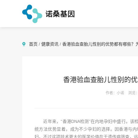
首页
/
健康资讯
/
香港验血查胎儿性别的优势都有哪些？
香港验血查胎儿性别的优
作者：小诺
浏览：
近年来，“香港DNA检测”在内地孕妇中盛行。该检
统方法优势显着，成为不少孕妇的选择。因香港与内
妇。不过这项技术更大的医学价值在于遗传病筛查，远