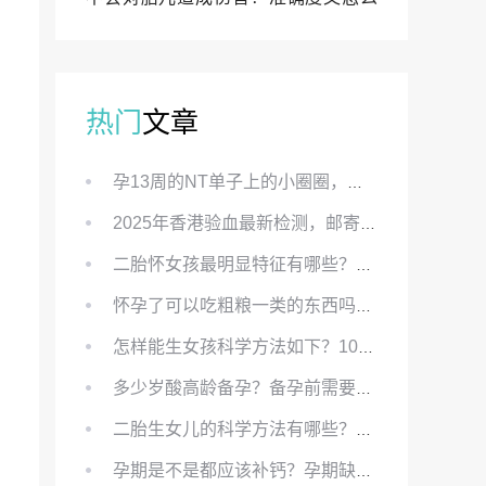
样？
热门
文章
孕13周的NT单子上的小圈圈，真的能预示宝宝性别吗？
2025年香港验血最新检测，邮寄与赴港检测要点、条件、流程及价格详解
二胎怀女孩最明显特征有哪些？怀女儿最准症状有哪些？
怀孕了可以吃粗粮一类的东西吗？怀孕初期可以吃的粗粮有哪些？
怎样能生女孩科学方法如下？100%生女儿的秘方有哪些？
多少岁酸高龄备孕？备孕前需要知道哪些？
二胎生女儿的科学方法有哪些？想要个女孩有什么方法？
孕期是不是都应该补钙？孕期缺钙对胎儿有哪些影响？