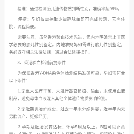
精准：通过检测胎儿遗传物质判断性别，准确率超99%。
便捷：孕妇仅需抽取少量静脉血即可完成检测，无需住
院，流程简便。
需要注意，虽然香港验血技术先进，但内地明确禁止非医
学必要的胎儿性别鉴定。内地准妈妈如需进行胎儿性别鉴定，
务必遵守相关法律法规，通过合法途径操作。
3、香港验血检测前提条件
为保证香港Y-DNA染色体检测结果准确可靠，孕妇需符合
以下条件：
1.无重大医疗干预：未进行器官移植、输血，未使用血液
制品，避免母体血液混入其他个体遗传物质影响检测。
2.无近期男胎妊娠史：过去一年未分娩男婴，近半年内无
男胎流产、妊娠经历。
3.孕期及胚胎发育达标：怀孕5周及以上，B超可见卵黄