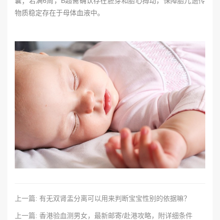
囊；若满6周，B超需确认存在胚芽和胎心搏动，保障胎儿遗传
物质稳定存在于母体血液中。
上一篇: 有无双肾盂分离可以用来判断宝宝性别的依据嘛？
上一篇: 香港验血测男女，最新邮寄/赴港攻略，附详细条件