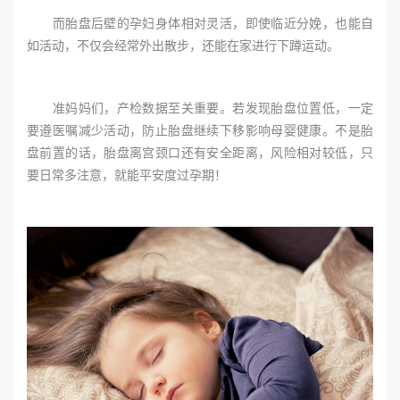
而胎盘后壁的孕妇身体相对灵活，即使临近分娩，也能自
如活动，不仅会经常外出散步，还能在家进行下蹲运动。
准妈妈们，产检数据至关重要。若发现胎盘位置低，一定
要遵医嘱减少活动，防止胎盘继续下移影响母婴健康。不是胎
盘前置的话，胎盘离宫颈口还有安全距离，风险相对较低，只
要日常多注意，就能平安度过孕期！