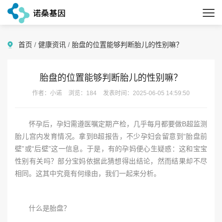
首页
/
健康资讯
/
胎盘的位置能够判断胎儿的性别嘛？
胎盘的位置能够判断胎儿的性别嘛？
作者：小诺
浏览：184
发表时间：2025-06-05 14:59:50
怀孕后，孕妇需遵医嘱定期产检，几乎每月都要做B超监测
胎儿宫内发育情况。拿到B超报告，不少孕妇会留意到“胎盘前
壁”或“后壁”这一信息。于是，有的孕妈便心生疑惑：这和宝宝
性别有关吗？部分宝妈依据此猜想得出结论，然而结果却不尽
相同。这其中究竟有何缘由，我们一起来分析。
什么是胎盘？