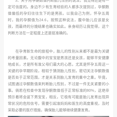
3、关于用孕酮数值判断胎儿性别的说法，我觉得还是有一
定可信度的。身边不少有生育经验的人都多次提到过，孕酮数
值偏低的孕妇往往生下的是男孩。以我自己为例，怀孕五周
时，我的孕酮值为24.6，按照这种说法，腹中胎儿应该是女
孩，而最终的分娩结果也确实如此。亲身经历让我觉得，这个
判断方法在一定程度上还是挺准确的。
在孕育新生命的旅程中，胎儿的性别从来都不是最为关键
的考量因素。无论腹中的宝宝是男孩还是女孩，能够平安健康
地成长，才是所有准父母们最大的心愿。尤其是怀孕五周这一
关键的孕早期阶段，相较于猜测胎儿性别，密切关注孕酮数值
是否处于正常范围，才是关系到胎儿发育的重中之重。毕竟，
试图通过孕酮数值来判断胎儿性别，不过是一件无关紧要的小
事。倘若在检查中发现孕酮数值低于正常标准的80%，这绝非
预示着将会诞下男宝宝，相反，它极有可能是胎儿发育出现异
常状况的危险信号，需要引起准妈妈和医生的高度重视，及时
采取必要的医疗措施，确保胎儿能够继续健康发育。