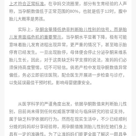
上才符合正常标准
。在孕妈交流圈里，部分有生育经验的人声
称，当孕酮数值低于正常范围的80%，也就是低于12时，腹中
胎儿大概率是男孩。
实际上，
孕酮含量降低绝非判断胎儿性别的信号，而是胎
儿发育面临危机的重要警示
。当孕酮水平显著下降，极有可能
意味着胎儿发育进程出现异常，更严重的情况下，甚至暗示胎
停育已经发生。一旦出现胎停，母体便会停止分泌孕酮来维系
胎儿生长，因此，对于这类缺乏科学支撑的说法，准妈妈们必
须保持高度警惕，切不可轻信。倘若产检中发现孕酮数值异常
偏低，务必立即前往医院，配合医生开展进一步检查与诊疗，
以免延误最佳干预时机，影响母婴健康安全。
从医学科学的严谨角度出发，依据孕酮数值来判断胎儿性
别，目前尚未得到任何权威医学理论与临床研究的验证支持，
属于缺乏科学依据的行为。然而在现实生活中，不少已经顺利
分娩的妈妈却分享经验称，用孕酮值推测胎儿性别在她们身上
具有一定的准确性。为了让准妈妈们能更全面了解这一颇具争