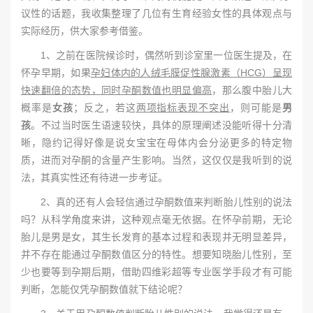
议性的话题，我收集整理了几位有生育经验女性的具体观点与
实际经历，供大家参考借鉴。
1、之前在医院候诊时，偶然听到诊室里一位医生提及，在
怀孕早期，如果
孕妇体内的人绒毛膜促性腺激素（HCG）呈现
快速翻倍的态势，同时孕酮数值也明显偏高
，那么腹中胎儿大
概率是
女孩
；反之，若这
两项指标表现不突出
，则可能是
男
孩
。不过当时医生语速较快，具体的原理阐述没能听得十分清
晰，隐约记得好像是说女宝宝在母体内会分泌更多的特定物
质，进而对孕酮的含量产生影响。当然，这仅仅是我听到的说
法，其真实性还有待进一步考证。
2、真的还有人会轻信通过孕酮数值来判断胎儿性别的说法
吗？从科学角度来讲，这种观点毫无依据。在怀孕前期，无论
胎儿是男是女，其生长发育的基本过程和表现并无明显差异，
并不存在能通过孕酮数值区分的特性。想要知晓胎儿性别，至
少也要等到孕期后期，借助四维彩超等专业医学手段才有可能
判断，怎能仅凭孕酮数值就下结论呢？