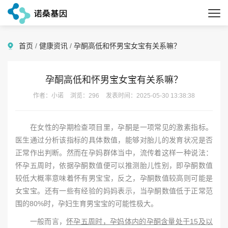
首页
/
健康资讯
/
孕酮高低和怀男宝女宝有关系嘛？
孕酮高低和怀男宝女宝有关系嘛？
作者：小诺
浏览：296
发表时间：2025-05-30 13:38:38
在女性的孕期检查项目里，孕酮是一项常见的激素指标。
医生通过分析该指标的具体数值，能够对胎儿的发育状况是否
正常作出判断。然而在孕妈群体当中，流传着这样一种说法：
怀孕五周时，依据孕酮数值便可以推测胎儿性别，即孕酮数值
较低大概率意味着怀有男宝宝，反之，孕酮数值较高则可能是
女宝宝。还有一些有经验的妈妈表示，当孕酮数值低于正常范
围的80%时，孕妇生育男宝宝的可能性极大。
一般而言，
怀孕五周时，孕妈体内的孕酮含量处于15及以