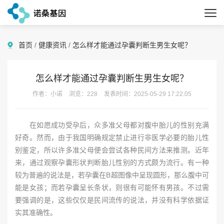
首页
/
健康资讯
/
怎么样才能通过孕囊判断生男生女呢？
怎么样才能通过孕囊判断生男生女呢？
作者：小诺
浏览：228
发表时间：2025-05-29 17:22:05
在如愿成功受孕后，众多准父母都对腹中胎儿的性别充满
好奇。然而，由于我国明确规定禁止进行非医学必要的胎儿性
别鉴定，所以许多准父母便会尝试各种民间方法来推测。近年
来，通过观察孕囊形状判断胎儿性别的方式颇为流行。有一种
较为普遍的说法是，若孕囊在B超图像中呈现圆形，那么腹中可
能是女孩；而若孕囊呈长条状，则很有可能怀有男孩。不过需
要强调的是，这些仅仅是民间流传的说法，并没有科学依据证
实其准确性。