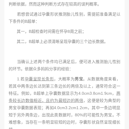
判断依据，然而这种判断方式存在较高的误判概率。
若想尝试通过孕囊形状推测胎儿性别，需提前准备满足以
下条件的B超单：
其一，B超检查时间需在怀孕8周之前；
其二，B超单上必须清晰呈现孕囊的三个边长数据。
当确认上述两个条件均已满足后，便可进入推测胎儿性别
的环节。依据众多妈妈分享的经验：
1.若
孕囊呈现长条形
，大概率为
男宝
。从数据角度来看，
若其中两条边长达到第三条边长的两倍及以上，通常符合这一
特征。例如，B超单上孕囊数据显示为4.0cm3.8cm1.9cm，
两
条较长边数值相近，且约为最短边的两倍
，这便是较为典型的
男宝孕囊数据表现；再如4.0cm3.2cm1.2cm，其中一条边明显
短于另外两条边，出现此类数据时，80%的可能性为男宝。不
难想象，当存在一条明显较短的边时，孕囊形状自然呈现细长