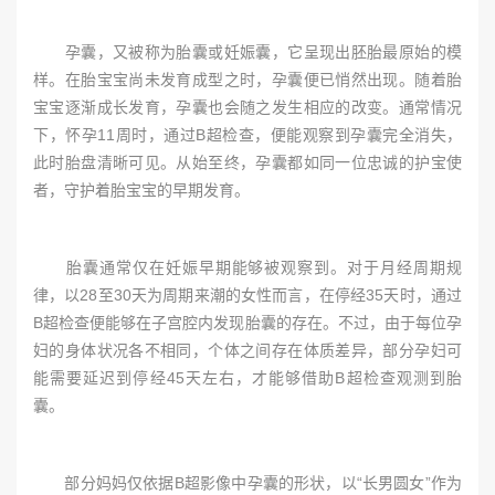
孕囊，又被称为胎囊或妊娠囊，它呈现出胚胎最原始的模
样。在胎宝宝尚未发育成型之时，孕囊便已悄然出现。随着胎
宝宝逐渐成长发育，孕囊也会随之发生相应的改变。通常情况
下，怀孕11周时，通过B超检查，便能观察到孕囊完全消失，
此时胎盘清晰可见。从始至终，孕囊都如同一位忠诚的护宝使
者，守护着胎宝宝的早期发育。
胎囊通常仅在妊娠早期能够被观察到。对于月经周期规
律，以28至30天为周期来潮的女性而言，在停经35天时，通过
B超检查便能够在子宫腔内发现胎囊的存在。不过，由于每位孕
妇的身体状况各不相同，个体之间存在体质差异，部分孕妇可
能需要延迟到停经45天左右，才能够借助B超检查观测到胎
囊。
部分妈妈仅依据B超影像中孕囊的形状，以“长男圆女”作为