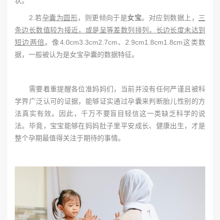
状。
2.若
孕囊为圆形
，则更倾向于是
女宝
。对应到数据上，
三
条边长数值较为接近，或是呈等差数列排列，长边长度未达到
短边两倍
。像4.0cm3.3cm2.7cm、2.9cm1.8cm1.8cm这类数
据，一般被认为是女宝孕囊的数据特征。
需要着重提醒各位准妈妈们，当前并没有任何严谨且被科
学界广泛认可的证据，能够证实通过孕囊来判断胎儿性别的方
法真实有效。因此，千万不要盲目轻信这一类缺乏科学的说
法。毕竟，宝宝能够在妈妈肚子里平安成长、健康出生，才是
整个孕期最值得关注于期待的事情。