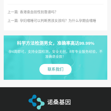
上一篇: 香港查血验性别靠谱吗？
上一篇: 孕妇嗜睡可以判断男孩女孩吗？为什么孕期会嗜睡
科学方法检测男女，准确率高达99.99%
孕4周即可，支持全国检测，安全无创，8年专业服务经验，不
准确退全款！
联系我们