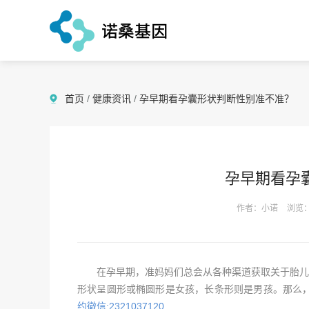
首页
/
健康资讯
/
孕早期看孕囊形状判断性别准不准？
孕早期看孕
作者：小诺
浏览：
在孕早期，准妈妈们总会从各种渠道获取关于胎儿的
形状呈圆形或椭圆形是女孩，长条形则是男孩。那么
约徽信:2321037120