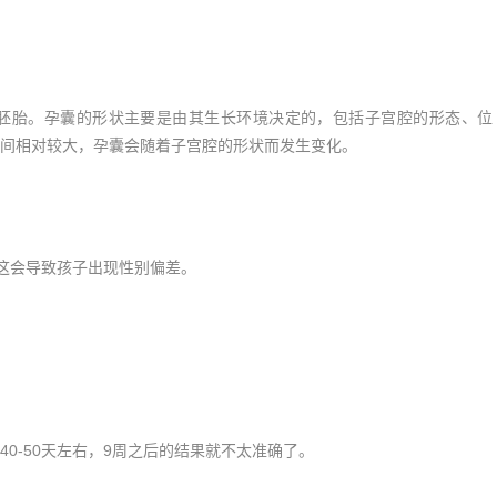
胎。孕囊的形状主要是由其生长环境决定的，包括子宫腔的形态、位
空间相对较大，孕囊会随着子宫腔的形状而发生变化。
这会导致孩子出现性别偏差。
-50天左右，9周之后的结果就不太准确了。