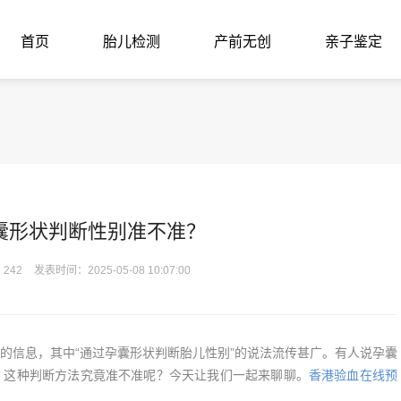
首页
胎儿检测
产前无创
亲子鉴定
囊形状判断性别准不准？
242
发表时间：2025-05-08 10:07:00
信息，其中“通过孕囊形状判断胎儿性别”的说法流传甚广。有人说孕囊
，这种判断方法究竟准不准呢？今天让我们一起来聊聊。
香港验血在线预