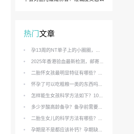
样？
热门
文章
孕13周的NT单子上的小圈圈，真的能预示宝宝性别吗？
2025年香港验血最新检测，邮寄与赴港检测要点、条件、流程及价格详解
二胎怀女孩最明显特征有哪些？怀女儿最准症状有哪些？
怀孕了可以吃粗粮一类的东西吗？怀孕初期可以吃的粗粮有哪些？
怎样能生女孩科学方法如下？100%生女儿的秘方有哪些？
多少岁酸高龄备孕？备孕前需要知道哪些？
二胎生女儿的科学方法有哪些？想要个女孩有什么方法？
孕期是不是都应该补钙？孕期缺钙对胎儿有哪些影响？