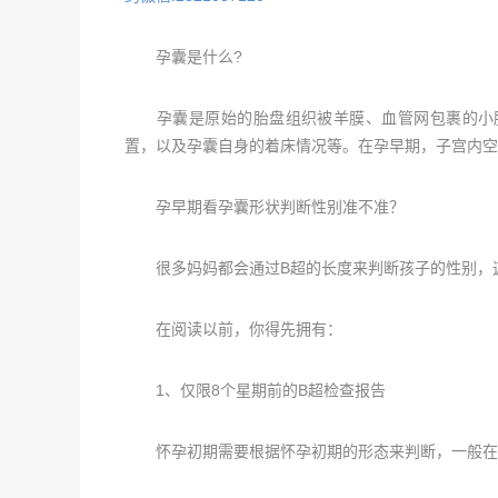
孕囊是什么?
孕囊是原始的胎盘组织被羊膜、血管网包裹的小胚
置，以及孕囊自身的着床情况等。在孕早期，子宫内
孕早期看孕囊形状判断性别准不准？
很多妈妈都会通过B超的长度来判断孩子的性别，
在阅读以前，你得先拥有：
1、仅限8个星期前的B超检查报告
怀孕初期需要根据怀孕初期的形态来判断，一般在40