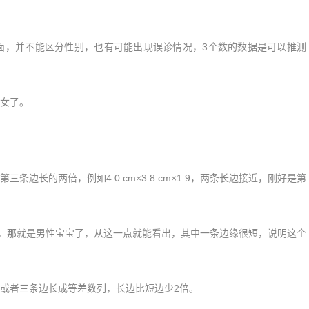
是横断面，并不能区分性别，也有可能出现误诊情况，3个数的数据是可以推测
女了。
长的两倍，例如4.0 cm×3.8 cm×1.9，两条长边接近，刚好是第
腿很短，那就是男性宝宝了，从这一点就能看出，其中一条边缘很短，说明这个
者三条边长成等差数列，长边比短边少2倍。