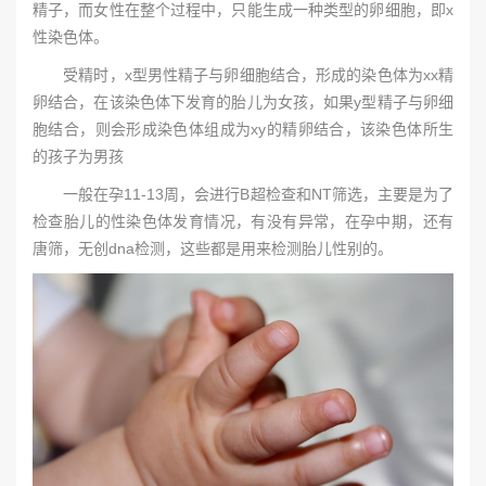
精子，而女性在整个过程中，只能生成一种类型的卵细胞，即x
性染色体。
受精时，x型男性精子与卵细胞结合，形成的染色体为xx精
卵结合，在该染色体下发育的胎儿为女孩，如果y型精子与卵细
胞结合，则会形成染色体组成为xy的精卵结合，该染色体所生
的孩子为男孩
一般在孕11-13周，会进行B超检查和NT筛选，主要是为了
检查胎儿的性染色体发育情况，有没有异常，在孕中期，还有
唐筛，无创dna检测，这些都是用来检测胎儿性别的。