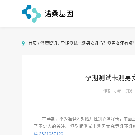
首页
/
健康资讯
/
孕期测试卡测男女准吗？测男女还有哪
孕期测试卡测男
作者：小诺
浏览：
在孕期，不少准爸妈对胎儿性别充满好奇，市面上
了不少人的关注。但孕期测试卡测男女究竟准不准
信:2321037120