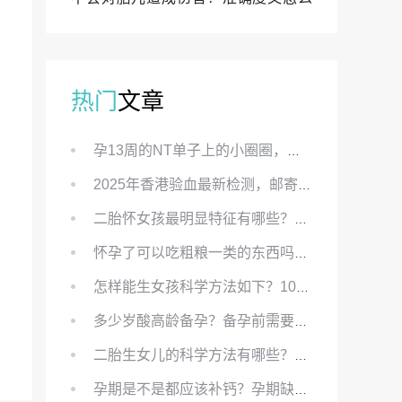
样？
热门
文章
孕13周的NT单子上的小圈圈，真的能预示宝宝性别吗？
2025年香港验血最新检测，邮寄与赴港检测要点、条件、流程及价格详解
二胎怀女孩最明显特征有哪些？怀女儿最准症状有哪些？
怀孕了可以吃粗粮一类的东西吗？怀孕初期可以吃的粗粮有哪些？
怎样能生女孩科学方法如下？100%生女儿的秘方有哪些？
多少岁酸高龄备孕？备孕前需要知道哪些？
二胎生女儿的科学方法有哪些？想要个女孩有什么方法？
孕期是不是都应该补钙？孕期缺钙对胎儿有哪些影响？