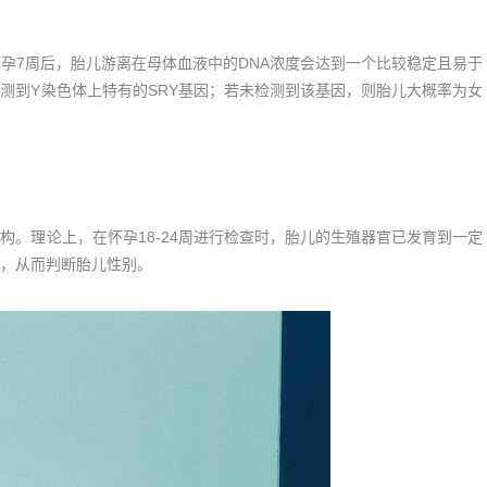
7周后，胎儿游离在母体血液中的DNA浓度会达到一个比较稳定且易于
测到Y染色体上特有的SRY基因；若未检测到该基因，则胎儿大概率为女
理论上，在怀孕18-24周进行检查时，胎儿的生殖器官已发育到一定
，从而判断胎儿性别。