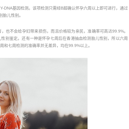
-DNA基因检测。该项检测只需经B超确认怀孕六周以上即可进行，通过
别胎儿性别。
也不会给孕妇带来损伤，而且价格较为亲民，准确率可高达99.9%。
儿性别鉴定。还有一种是怀孕七周后在香港抽血检测胎儿性别，所以六周
和七周检测的准确率并无差异，均在99.9%以上。