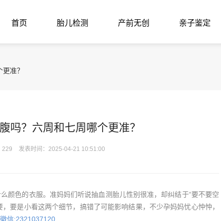
首页
胎儿检测
产前无创
亲子鉴定
个更准？
腹吗？六周和七周哪个更准？
229
发表时间：2025-04-21 10:51:00
颜色的衣服。准妈妈们听说抽血测胎儿性别很准，却纠结于“要不要空
常重要，要是小看这两个细节，搞错了可能影响结果，不少孕妈妈忧心忡忡，
:2321037120