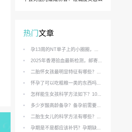
样？
热门
文章
孕13周的NT单子上的小圈圈，真的能预示宝宝性别吗？
2025年香港验血最新检测，邮寄与赴港检测要点、条件、流程及价格详解
二胎怀女孩最明显特征有哪些？怀女儿最准症状有哪些？
怀孕了可以吃粗粮一类的东西吗？怀孕初期可以吃的粗粮有哪些？
怎样能生女孩科学方法如下？100%生女儿的秘方有哪些？
多少岁酸高龄备孕？备孕前需要知道哪些？
二胎生女儿的科学方法有哪些？想要个女孩有什么方法？
孕期是不是都应该补钙？孕期缺钙对胎儿有哪些影响？