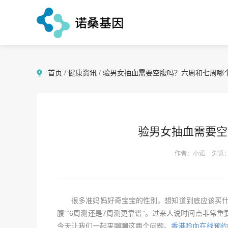
首页
/
健康资讯
/
验男女抽血需要空腹吗？六周和七周哪
验男女抽血需要空
作者：小诺
浏览：
很多准妈妈好奇宝宝的性别，想知道到底应该买什么
腹”“6周测还是7周测更靠谱”。过来人说时间点非
今天让我们一起来聊聊这两个问题。
香港验血在线预约徽信