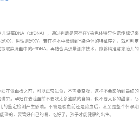
离DNA（cffDNA），通过判断是否存在Y染色体特异性遗传标记来
是XX，男性则是XY。若在样本中检测到Y染色体的特征序列，就可判定
提取静脉血中的cffDNA，再结合高通量测序技术，能够精准鉴定胎儿的
妇在做血检之前，可以正常进食，不需要空腹，这样不会影响到最终的
的讲究。孕妇在去验血前不要吃太多油腻的食物，也不要太多的甜食，尽
儿的鉴定检测产生影响。不管是验血前还是验血后，甚至是整个怀孕期
能碰的，要管好自己的嘴，吃好了，孩子才能健康的出生。