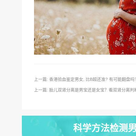
上一篇: 香港验血鉴定男女, 比B超还准? 有可能翻盘吗
上一篇: 胎儿双肾分离是男宝还是女宝？看双肾分离判
科学方法检测男