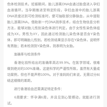
色体检测技术。妊娠期间，胎儿游离DNA会通过胎盘进入孕妇
血液循环。当孕期推进至特定阶段，孕妇血液中的胎儿游离
DNA浓度达到可检测标准时，便可抽取部分静脉血，从中提取
胎儿游离DNA。借助新一代DNA测序技术，结合生物信息分析
方法，能够对胎儿性别染色体进行判定。由于女性性染色体组
成为XX，男性为XY，因此通过检测胎儿染色体是否含Y染色
体，即可明确胎儿性别。若检测结果显示存在Y染色体，说明怀
有男胎；若未检测到Y染色体，则表明为女胎。
准确率与检测条件
香港化验所给出的准确率高达99.9%。在医学领域，很难
做到绝对的100%准确，这是科学的严谨性所致。虽然有大量成
功案例，但也不能声称100%。对于准妈妈们来说，无需过分纠
结这细微的差距。
进行香港验血还需满足特定条件：
6周要求：怀孕满6周，并且见到心管搏动，就能进行测
试。