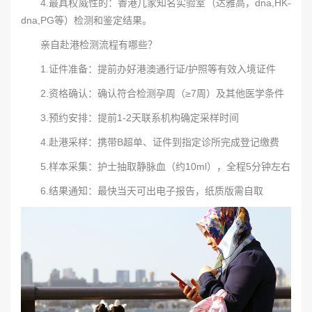
4.最具权威性的：香港几家知名实验室（达雅高，dna,HK-
dna,PG等）检测和鉴定结果。
亲自赴港检测流程有哪些？
1.证件准备：提前办好港澳通行证/护照等有效入境证件
2.资格确认：确认符合检测孕周（≥7周）及其他医学条件
3.预约安排：提前1-2天联系机构确定采样时间
4.赴港采样：携带B超单、证件到指定诊所完成登记缴费
5.样本采集：护士抽取静脉血（约10ml），全程5分钟左右
6.结果通知：最快当天可出电子报告，纸质版需自取